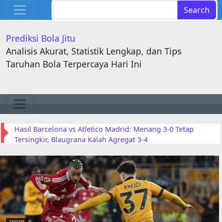
Skip to content
Search for:
Main Navigation
Prediksi Bola Jitu
Analisis Akurat, Statistik Lengkap, dan Tips
Taruhan Bola Terpercaya Hari Ini
Skip to content
Main Navigation
Hasil Barcelona vs Atletico Madrid: Menang 3-0 Tetap
Tersingkir, Blaugrana Kalah Agregat 3-4