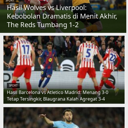
SPORT
Hasil Wolves vs Liverpool:
Kebobolan Dramatis di Menit Akhir,
The Reds Tumbang 1-2
SPORT
Hasil Barcelona vs Atletico Madrid: Menang 3-0
Tetap Tersingkir, Blaugrana Kalah Agregat 3-4