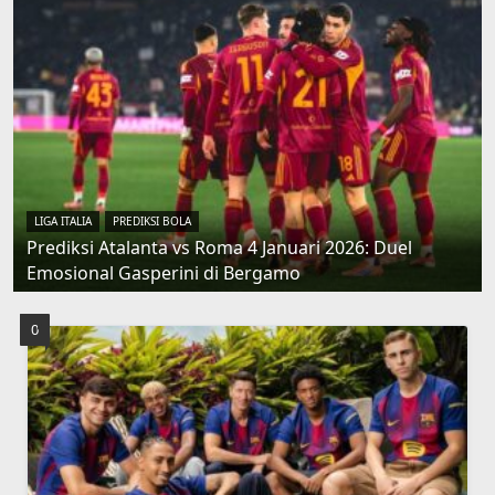
LIGA ITALIA
PREDIKSI BOLA
Prediksi Atalanta vs Roma 4 Januari 2026: Duel
Emosional Gasperini di Bergamo
0