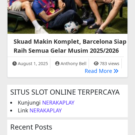
Skuad Makin Komplet, Barcelona Siap
Raih Semua Gelar Musim 2025/2026
August 1, 2025
Anthony Bell
783 views
Skuad Ma
Read More
SITUS SLOT ONLINE TERPERCAYA
Kunjungi
NERAKAPLAY
Link
NERAKAPLAY
Recent Posts