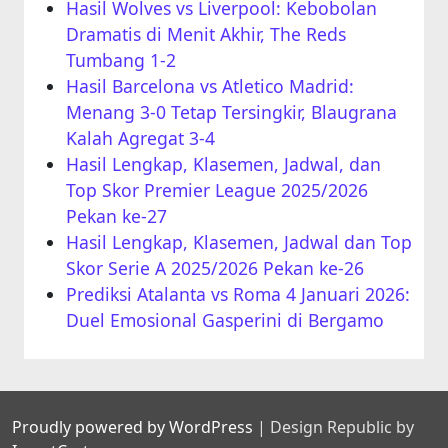
Hasil Wolves vs Liverpool: Kebobolan
Dramatis di Menit Akhir, The Reds
Tumbang 1-2
Hasil Barcelona vs Atletico Madrid:
Menang 3-0 Tetap Tersingkir, Blaugrana
Kalah Agregat 3-4
Hasil Lengkap, Klasemen, Jadwal, dan
Top Skor Premier League 2025/2026
Pekan ke-27
Hasil Lengkap, Klasemen, Jadwal dan Top
Skor Serie A 2025/2026 Pekan ke-26
Prediksi Atalanta vs Roma 4 Januari 2026:
Duel Emosional Gasperini di Bergamo
Proudly powered by WordPress
|
Design Republic by