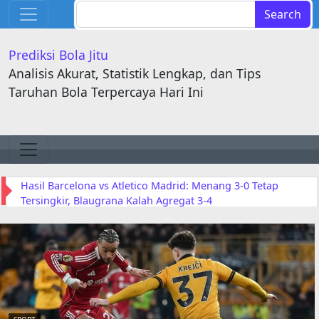
Skip to content
Search for:
Main Navigation
Prediksi Bola Jitu
Analisis Akurat, Statistik Lengkap, dan Tips
Taruhan Bola Terpercaya Hari Ini
Skip to content
Main Navigation
Hasil Barcelona vs Atletico Madrid: Menang 3-0 Tetap
Tersingkir, Blaugrana Kalah Agregat 3-4