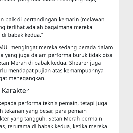
n baik di pertandingan kemarin (melawan
ling terlihat adalah bagaimana mereka
 di babak kedua.”
 MU, mengingat mereka sedang berada dalam
lsea yang juga dalam performa buruk tidak bisa
tan Merah di babak kedua. Shearer juga
perlu mendapat pujian atas kemampuannya
ngat menegangkan.
 Karakter
kepada performa teknis pemain, tetapi juga
h tekanan yang besar, para pemain
kter yang tangguh. Setan Merah bermain
ras, terutama di babak kedua, ketika mereka