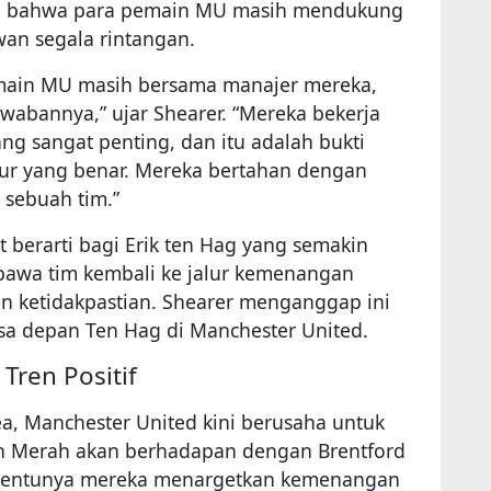
an bahwa para pemain MU masih mendukung
an segala rintangan.
emain MU masih bersama manajer mereka,
wabannya,” ujar Shearer. “Mereka bekerja
ng sangat penting, dan itu adalah bukti
ur yang benar. Mereka bertahan dengan
 sebuah tim.”
berarti bagi Erik ten Hag yang semakin
awa tim kembali ke jalur kemenangan
n ketidakpastian. Shearer menganggap ini
sa depan Ten Hag di Manchester United.
Tren Positif
 Manchester United kini berusaha untuk
tan Merah akan berhadapan dengan Brentford
 tentunya mereka menargetkan kemenangan