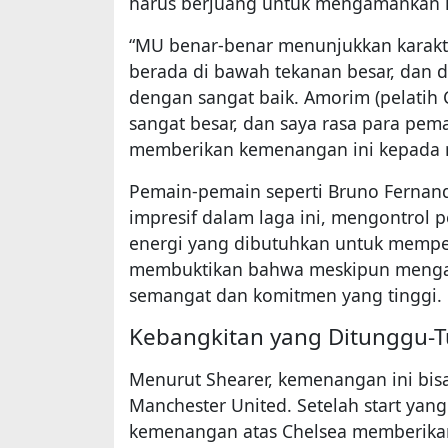
harus berjuang untuk mengamankan
“MU benar-benar menunjukkan karakt
berada di bawah tekanan besar, dan da
dengan sangat baik. Amorim (pelatih 
sangat besar, dan saya rasa para pem
memberikan kemenangan ini kepada m
Pemain-pemain seperti Bruno Fernand
impresif dalam laga ini, mengontrol 
energi yang dibutuhkan untuk memp
membuktikan bahwa meskipun mengala
semangat dan komitmen yang tinggi.
Kebangkitan yang Ditunggu-
Menurut Shearer, kemenangan ini bis
Manchester United. Setelah start yan
kemenangan atas Chelsea memberikan 