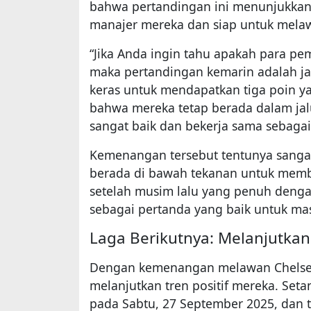
bahwa pertandingan ini menunjukk
manajer mereka dan siap untuk melaw
“Jika Anda ingin tahu apakah para p
maka pertandingan kemarin adalah ja
keras untuk mendapatkan tiga poin ya
bahwa mereka tetap berada dalam jal
sangat baik dan bekerja sama sebagai
Kemenangan tersebut tentunya sangat 
berada di bawah tekanan untuk memb
setelah musim lalu yang penuh denga
sebagai pertanda yang baik untuk ma
Laga Berikutnya: Melanjutkan 
Dengan kemenangan melawan Chelsea,
melanjutkan tren positif mereka. Se
pada Sabtu, 27 September 2025, dan