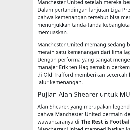
Manchester United setelah mereka be
Dalam pertandingan lanjutan Liga Prem
bahwa kemenangan tersebut bisa men
menunjukkan tanda-tanda kebangkita
memuaskan.
Manchester United memang sedang be
meraih satu kemenangan dari lima la
Dengan performa yang sangat mengec
manajer Erik ten Hag semakin berk
di Old Trafford memberikan secercah
jalur kemenangan.
Pujian Alan Shearer untuk MU
Alan Shearer, yang merupakan legen
bahwa Manchester United bermain den
wawancaranya di
The Rest is Footbal
Manchester United memperlihatkan kar