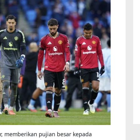
r, memberikan pujian besar kepada