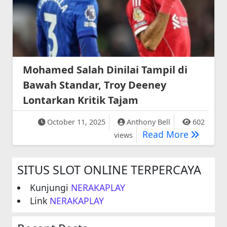
Mohamed Salah Dinilai Tampil di
Bawah Standar, Troy Deeney
Lontarkan Kritik Tajam
October 11, 2025
Anthony Bell
602
Mohamed 
Read More
views
SITUS SLOT ONLINE TERPERCAYA
Kunjungi
NERAKAPLAY
Link
NERAKAPLAY