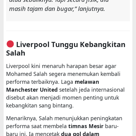
masih tajam dan bugar,” lanjutnya.
Liverpool Tunggu Kebangkitan
Salah
Liverpool kini menaruh harapan besar agar
Mohamed Salah segera menemukan kembali
performa terbaiknya. Laga
melawan
Manchester United
setelah jeda internasional
disebut akan menjadi momen penting untuk
kebangkitan sang bintang.
Menariknya, Salah menunjukkan peningkatan
performa saat membela
timnas Mesir
baru-
baru ini. Ia mencetak
dua gol dalam