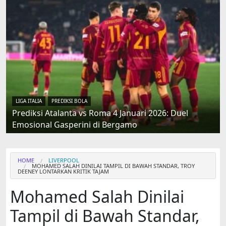
LIGA ITALIA
PREDIKSI BOLA
Prediksi Atalanta vs Roma 4 Januari 2026: Duel
Emosional Gasperini di Bergamo
HOME
LIVERPOOL
MOHAMED SALAH DINILAI TAMPIL DI BAWAH STANDAR, TROY
DEENEY LONTARKAN KRITIK TAJAM
Mohamed Salah Dinilai
Tampil di Bawah Standar,