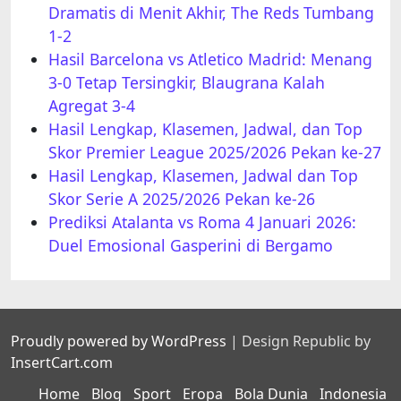
Dramatis di Menit Akhir, The Reds Tumbang
1-2
Hasil Barcelona vs Atletico Madrid: Menang
3-0 Tetap Tersingkir, Blaugrana Kalah
Agregat 3-4
Hasil Lengkap, Klasemen, Jadwal, dan Top
Skor Premier League 2025/2026 Pekan ke-27
Hasil Lengkap, Klasemen, Jadwal dan Top
Skor Serie A 2025/2026 Pekan ke-26
Prediksi Atalanta vs Roma 4 Januari 2026:
Duel Emosional Gasperini di Bergamo
Proudly powered by WordPress
|
Design Republic by
InsertCart.com
Home
Blog
Sport
Eropa
Bola Dunia
Indonesia