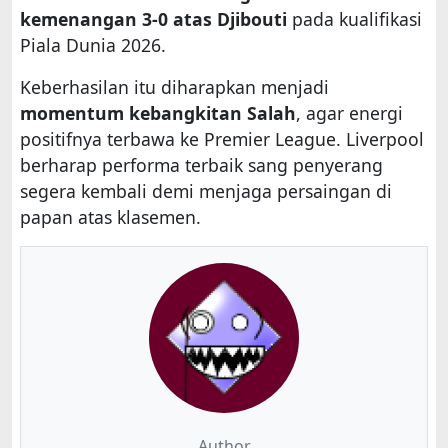
kemenangan 3-0 atas Djibouti
pada kualifikasi
Piala Dunia 2026.
Keberhasilan itu diharapkan menjadi
momentum kebangkitan Salah
, agar energi
positifnya terbawa ke Premier League. Liverpool
berharap performa terbaik sang penyerang
segera kembali demi menjaga persaingan di
papan atas klasemen.
Author