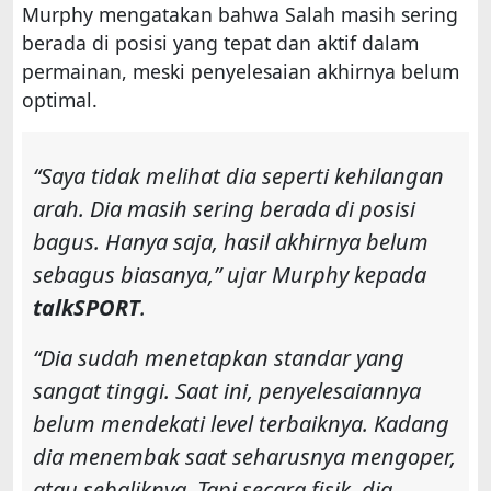
Murphy mengatakan bahwa Salah masih sering
berada di posisi yang tepat dan aktif dalam
permainan, meski penyelesaian akhirnya belum
optimal.
“Saya tidak melihat dia seperti kehilangan
arah. Dia masih sering berada di posisi
bagus. Hanya saja, hasil akhirnya belum
sebagus biasanya,” ujar Murphy kepada
talkSPORT
.
“Dia sudah menetapkan standar yang
sangat tinggi. Saat ini, penyelesaiannya
belum mendekati level terbaiknya. Kadang
dia menembak saat seharusnya mengoper,
atau sebaliknya. Tapi secara fisik, dia