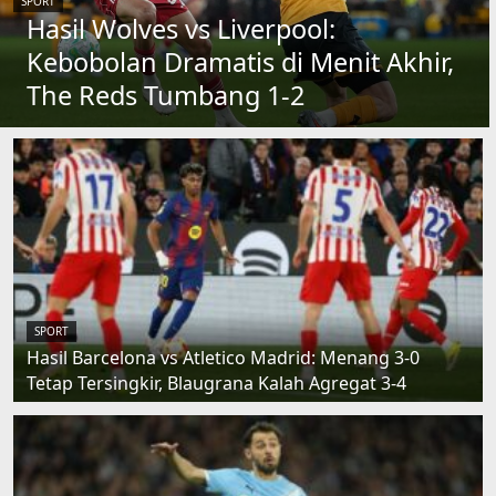
SPORT
Hasil Wolves vs Liverpool:
Kebobolan Dramatis di Menit Akhir,
The Reds Tumbang 1-2
SPORT
Hasil Barcelona vs Atletico Madrid: Menang 3-0
Tetap Tersingkir, Blaugrana Kalah Agregat 3-4