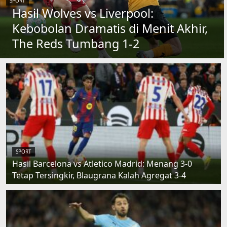
SPORT
Hasil Wolves vs Liverpool:
Kebobolan Dramatis di Menit Akhir,
The Reds Tumbang 1-2
SPORT
Hasil Barcelona vs Atletico Madrid: Menang 3-0
Tetap Tersingkir, Blaugrana Kalah Agregat 3-4