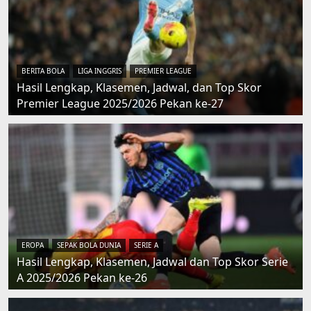
BERITA BOLA
LIGA INGGRIS
PREMIER LEAGUE
Hasil Lengkap, Klasemen, Jadwal, dan Top Skor
Premier League 2025/2026 Pekan ke-27
EROPA
SEPAK BOLA DUNIA
SERIE A
Hasil Lengkap, Klasemen, Jadwal dan Top Skor Serie
A 2025/2026 Pekan ke-26