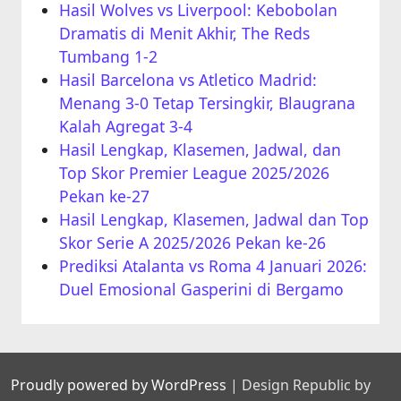
Hasil Wolves vs Liverpool: Kebobolan
Dramatis di Menit Akhir, The Reds
Tumbang 1-2
Hasil Barcelona vs Atletico Madrid:
Menang 3-0 Tetap Tersingkir, Blaugrana
Kalah Agregat 3-4
Hasil Lengkap, Klasemen, Jadwal, dan
Top Skor Premier League 2025/2026
Pekan ke-27
Hasil Lengkap, Klasemen, Jadwal dan Top
Skor Serie A 2025/2026 Pekan ke-26
Prediksi Atalanta vs Roma 4 Januari 2026:
Duel Emosional Gasperini di Bergamo
Proudly powered by WordPress
|
Design Republic by