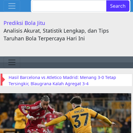
Skip to content
Search for:
Main Navigation
Prediksi Bola Jitu
Analisis Akurat, Statistik Lengkap, dan Tips
Taruhan Bola Terpercaya Hari Ini
Skip to content
Main Navigation
Hasil Barcelona vs Atletico Madrid: Menang 3-0 Tetap
Tersingkir, Blaugrana Kalah Agregat 3-4