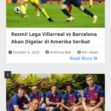
Resmi! Laga Villarreal vs Barcelona
Akan Digelar di Amerika Serikat
October 9, 2025
Anthony Bell
641 views
Resmi! La
Read More
0