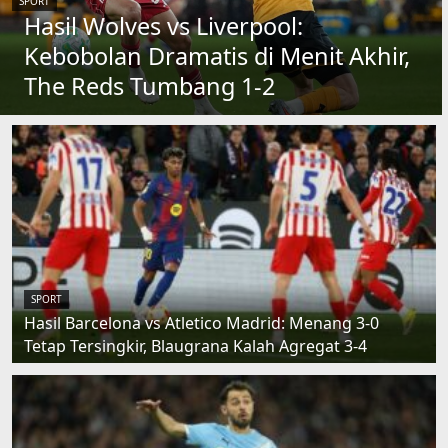
SPORT
Hasil Wolves vs Liverpool:
Kebobolan Dramatis di Menit Akhir,
The Reds Tumbang 1-2
SPORT
Hasil Barcelona vs Atletico Madrid: Menang 3-0
Tetap Tersingkir, Blaugrana Kalah Agregat 3-4