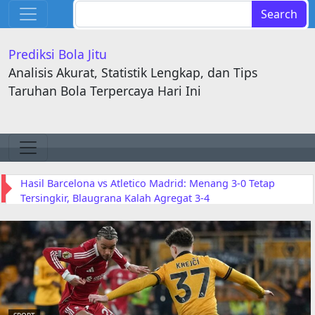
Skip to content
Search for:
Main Navigation
Prediksi Bola Jitu
Analisis Akurat, Statistik Lengkap, dan Tips
Taruhan Bola Terpercaya Hari Ini
Skip to content
Main Navigation
Hasil Barcelona vs Atletico Madrid: Menang 3-0 Tetap
Tersingkir, Blaugrana Kalah Agregat 3-4