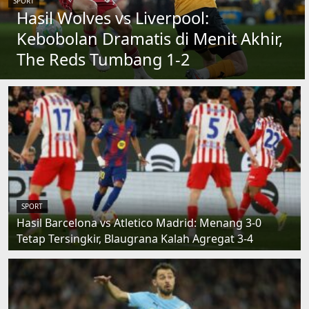
SPORT
Hasil Wolves vs Liverpool:
Kebobolan Dramatis di Menit Akhir,
The Reds Tumbang 1-2
SPORT
Hasil Barcelona vs Atletico Madrid: Menang 3-0
Tetap Tersingkir, Blaugrana Kalah Agregat 3-4