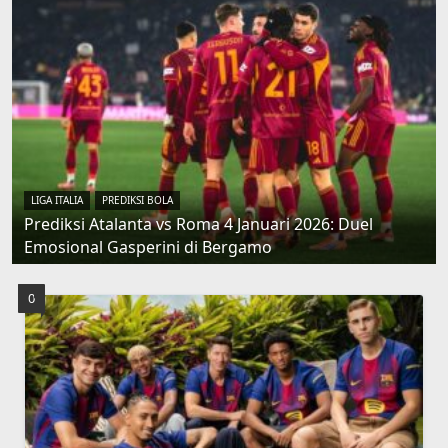
LIGA ITALIA
PREDIKSI BOLA
Prediksi Atalanta vs Roma 4 Januari 2026: Duel
Emosional Gasperini di Bergamo
0