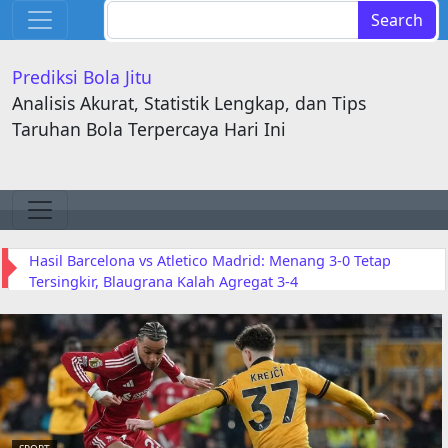
Skip to content
Search for:
Main Navigation
Prediksi Bola Jitu
Analisis Akurat, Statistik Lengkap, dan Tips
Taruhan Bola Terpercaya Hari Ini
Skip to content
Main Navigation
Hasil Barcelona vs Atletico Madrid: Menang 3-0 Tetap
Tersingkir, Blaugrana Kalah Agregat 3-4