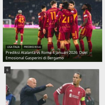
LIGA ITALIA
PREDIKSI BOLA
Prediksi Atalanta vs Roma 4 Januari 2026: Duel
Emosional Gasperini di Bergamo
0