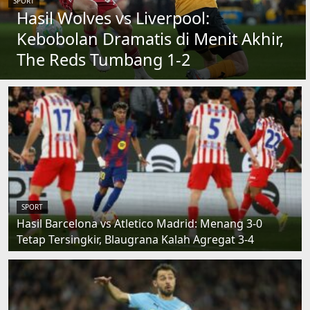
SPORT
Hasil Wolves vs Liverpool:
Kebobolan Dramatis di Menit Akhir,
The Reds Tumbang 1-2
SPORT
Hasil Barcelona vs Atletico Madrid: Menang 3-0
Tetap Tersingkir, Blaugrana Kalah Agregat 3-4