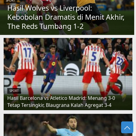
SPORT
Prediksi Atalanta vs Roma 4 Januari 2026: Duel
Hasil Wolves vs Liverpool:
Emosional Gasperini di Bergamo
Kebobolan Dramatis di Menit Akhir,
The Reds Tumbang 1-2
SPORT
Hasil Barcelona vs Atletico Madrid: Menang 3-0
Tetap Tersingkir, Blaugrana Kalah Agregat 3-4