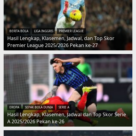
BERITA BOLA
LIGA INGGRIS
PREMIER LEAGUE
Hasil Lengkap, Klasemen, Jadwal, dan Top Skor
Premier League 2025/2026 Pekan ke-27
EROPA
SEPAK BOLA DUNIA
SERIE A
Hasil Lengkap, Klasemen, Jadwal dan Top Skor Serie
A 2025/2026 Pekan ke-26