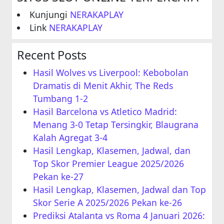
Kunjungi
NERAKAPLAY
Link
NERAKAPLAY
Recent Posts
Hasil Wolves vs Liverpool: Kebobolan
Dramatis di Menit Akhir, The Reds
Tumbang 1-2
Hasil Barcelona vs Atletico Madrid:
Menang 3-0 Tetap Tersingkir, Blaugrana
Kalah Agregat 3-4
Hasil Lengkap, Klasemen, Jadwal, dan
Top Skor Premier League 2025/2026
Pekan ke-27
Hasil Lengkap, Klasemen, Jadwal dan Top
Skor Serie A 2025/2026 Pekan ke-26
Prediksi Atalanta vs Roma 4 Januari 2026: