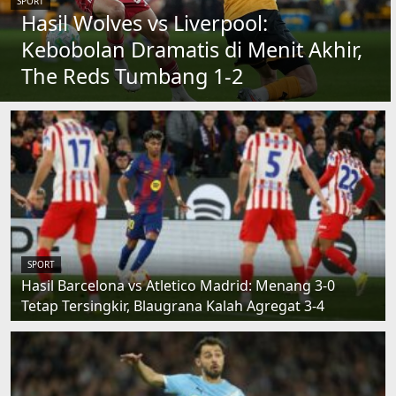
SPORT
Hasil Wolves vs Liverpool:
Kebobolan Dramatis di Menit Akhir,
The Reds Tumbang 1-2
SPORT
Hasil Barcelona vs Atletico Madrid: Menang 3-0
Tetap Tersingkir, Blaugrana Kalah Agregat 3-4